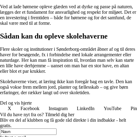
Ved at lade børnene opleve glæden ved at dyrke og passe på naturen,
lægges der et fundament for ansvarlighed og respekt for miljøet. Det er
en investering i fremtiden – både for børnene og for det samfund, de
skal være med til at forme.
Sådan kan du opleve skolehaverne
Flere skoler og institutioner i Sønderborg-området åbner af og til deres
haver for besøgende, fx i forbindelse med lokale arrangementer eller
naturdage. Her kan man få inspiration til, hvordan man selv kan starte
en lille have derhjemme – uanset om man har en stor have, en altan
eller blot et par krukker.
Skolehaverne viser, at læring ikke kun foregår bag en tavle. Den kan
også vokse frem mellem jord, planter og fællesskab – og give børn
erfaringer, der rækker langt ud over skoletiden.
Del og vis hjerte
X
Facebook
Instagram
LinkedIn
YouTube
Pin
Vil du have nyt fra os? Tilmeld dig her
Bliv en del af klubben og få gode råd direkte i din indbakke - helt
gratis.