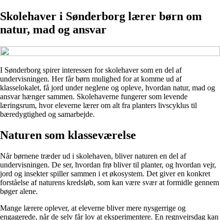
Skolehaver i Sønderborg lærer børn om
natur, mad og ansvar
I Sønderborg spirer interessen for skolehaver som en del af
undervisningen. Her får børn mulighed for at komme ud af
klasselokalet, få jord under neglene og opleve, hvordan natur, mad og
ansvar hænger sammen. Skolehaverne fungerer som levende
læringsrum, hvor eleverne lærer om alt fra planters livscyklus til
bæredygtighed og samarbejde.
Naturen som klasseværelse
Når børnene træder ud i skolehaven, bliver naturen en del af
undervisningen. De ser, hvordan frø bliver til planter, og hvordan vejr,
jord og insekter spiller sammen i et økosystem. Det giver en konkret
forståelse af naturens kredsløb, som kan være svær at formidle gennem
bøger alene.
Mange lærere oplever, at eleverne bliver mere nysgerrige og
engagerede, når de selv får lov at eksperimentere. En regnvejrsdag kan