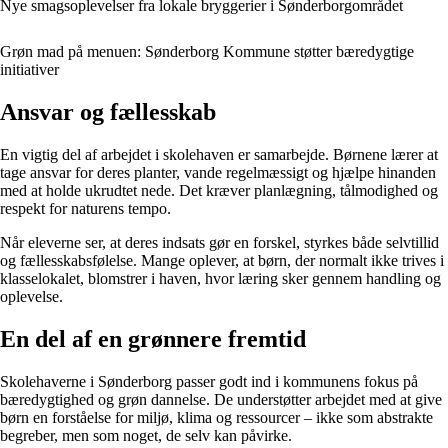
Nye smagsoplevelser fra lokale bryggerier i Sønderborgområdet
Grøn mad på menuen: Sønderborg Kommune støtter bæredygtige
initiativer
Ansvar og fællesskab
En vigtig del af arbejdet i skolehaven er samarbejde. Børnene lærer at
tage ansvar for deres planter, vande regelmæssigt og hjælpe hinanden
med at holde ukrudtet nede. Det kræver planlægning, tålmodighed og
respekt for naturens tempo.
Når eleverne ser, at deres indsats gør en forskel, styrkes både selvtillid
og fællesskabsfølelse. Mange oplever, at børn, der normalt ikke trives i
klasselokalet, blomstrer i haven, hvor læring sker gennem handling og
oplevelse.
En del af en grønnere fremtid
Skolehaverne i Sønderborg passer godt ind i kommunens fokus på
bæredygtighed og grøn dannelse. De understøtter arbejdet med at give
børn en forståelse for miljø, klima og ressourcer – ikke som abstrakte
begreber, men som noget, de selv kan påvirke.