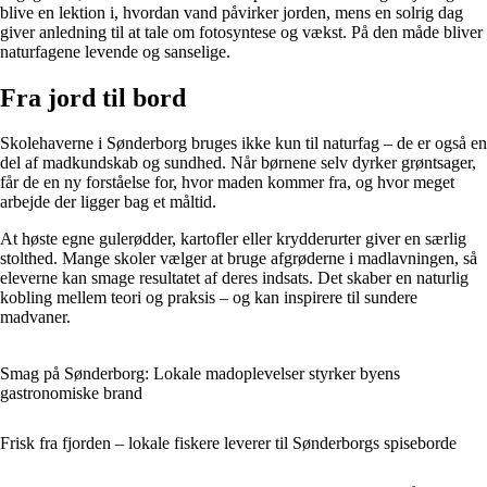
blive en lektion i, hvordan vand påvirker jorden, mens en solrig dag
giver anledning til at tale om fotosyntese og vækst. På den måde bliver
naturfagene levende og sanselige.
Fra jord til bord
Skolehaverne i Sønderborg bruges ikke kun til naturfag – de er også en
del af madkundskab og sundhed. Når børnene selv dyrker grøntsager,
får de en ny forståelse for, hvor maden kommer fra, og hvor meget
arbejde der ligger bag et måltid.
At høste egne gulerødder, kartofler eller krydderurter giver en særlig
stolthed. Mange skoler vælger at bruge afgrøderne i madlavningen, så
eleverne kan smage resultatet af deres indsats. Det skaber en naturlig
kobling mellem teori og praksis – og kan inspirere til sundere
madvaner.
Smag på Sønderborg: Lokale madoplevelser styrker byens
gastronomiske brand
Frisk fra fjorden – lokale fiskere leverer til Sønderborgs spiseborde