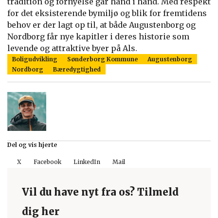
tradition og fornyelse går hånd i hånd. Med respekt
for det eksisterende bymiljø og blik for fremtidens
behov er der lagt op til, at både Augustenborg og
Nordborg får nye kapitler i deres historie som
levende og attraktive byer på Als.
Boligudvikling
Sønderborg Kommune
Augustenborg
Nordborg
Bæredygtighed
Del og vis hjerte
X
Facebook
LinkedIn
Mail
Vil du have nyt fra os? Tilmeld
dig her