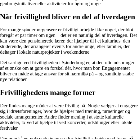
genbrugsinitiativer eller aktiviteter for børn og unge.
Når frivillighed bliver en del af hverdagen
For mange sønderborgensere er frivilligt arbejde ikke noget, der blot
foregår et par timer om ugen – det er en naturlig del af hverdagen. Det
kan være den pensionerede lærer, der hjælper til i et kulturhus, den
studerende, der arrangerer events for andre unge, eller familier, der
deltager i lokale naturprojekter i weekenderne.
Det særlige ved frivilligheden i Sønderborg er, at den ofte udspringer
af et ønske om at gøre en forskel dér, hvor man bor. Engagementet
bliver en måde at tage ansvar for sit nærmiljø på – og samtidig skabe
nye relationer.
Frivillighedens mange former
Der findes mange måder at være frivillig på. Nogle vælger at engagere
sig i idrætsforeninger, hvor de hjælper med træning, turneringer og
sociale arrangementer. Andre finder mening i at støtte kulturelle
aktiviteter, fx ved at hjælpe til ved koncerter, udstillinger eller lokale
festivaler.
Der er også en voksende interesse for frivilligt arbejde med fokus på