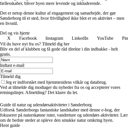
fællesskaber, bliver byen mere levende og inkluderende.
Det er netop denne kultur af engagement og samarbejde, der gør
Sønderborg til et sted, hvor frivillighed ikke blot er en aktivitet – men
en livsstil.
Del og vis hjerte
X
Facebook
Instagram
LinkedIn
YouTube
Pin
Vil du have nyt fra os? Tilmeld dig her
Bliv en del af klubben og få gode råd direkte i din indbakke - helt
gratis.
Indtast e-mail
Tilmeld dig
Jeg er indforstået med hjemmesidens vilkår og databrug.
Ved at tilmelde dig modtager du nyheder fra os og accepterer vores
retningslinjer. Afmelding? Det klarer du let.
Guide til natur og udendørsaktiviteter i Sønderborg
Udforsk Sønderborgs fantastiske landskaber med denne e-bog, der
fokuserer på naturskønne ruter, vandreture og udendørs aktiviteter. Lær
om de bedste steder at opleve den smukke natur omkring byen.
Hent guide