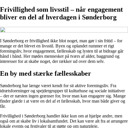
Frivillighed som livsstil – når engagement
bliver en del af hverdagen i Sønderborg
I Sønderborg er frivillighed ikke blot noget, man gør i sin fritid – for
mange er det blevet en livsstil. Byen og oplandet rummer et rigt
foreningsliv, hvor engagement, fællesskab og lysten til at bidrage går
hånd i hånd. Her mødes mennesker på tværs af alder, baggrund og
interesser for at skabe noget, der rækker ud over dem selv.
En by med stærke fællesskaber
Sønderborg har længe været kendt for sit aktive foreningsliv. Fra
idrætsforeninger og spejdergrupper til kulturhuse og sociale initiativer
– der er næsten ingen grænser for, hvor man kan engagere sig. Mange
finder glæde i at være en del af et fællesskab, hvor man både giver og
får.
Frivillighed i Sønderborg handler ikke kun om at hjælpe andre, men
også om at skabe liv i lokalsamfundet. Det kan være alt fra at arrangere
lokale events og festivaler til at støtte op om naturpleje,