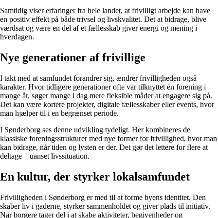
Samtidig viser erfaringer fra hele landet, at frivilligt arbejde kan have
en positiv effekt på både trivsel og livskvalitet. Det at bidrage, blive
værdsat og være en del af et fællesskab giver energi og mening i
hverdagen.
Nye generationer af frivillige
I takt med at samfundet forandrer sig, ændrer frivilligheden også
karakter. Hvor tidligere generationer ofte var tilknyttet én forening i
mange år, søger mange i dag mere fleksible måder at engagere sig på.
Det kan være kortere projekter, digitale fællesskaber eller events, hvor
man hjælper til i en begrænset periode.
I Sønderborg ses denne udvikling tydeligt. Her kombineres de
klassiske foreningsstrukturer med nye former for frivillighed, hvor man
kan bidrage, når tiden og lysten er der. Det gør det lettere for flere at
deltage – uanset livssituation.
En kultur, der styrker lokalsamfundet
Frivilligheden i Sønderborg er med til at forme byens identitet. Den
skaber liv i gaderne, styrker sammenholdet og giver plads til initiativ.
Når borgere tager del i at skabe aktiviteter, begivenheder og